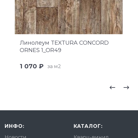
Линолеум TEXTURA CONCORD
ORNES 1_OR49
1 070 ₽
за м2
ИНФО:
КАТАЛОГ:
Новости
Кварц-винил