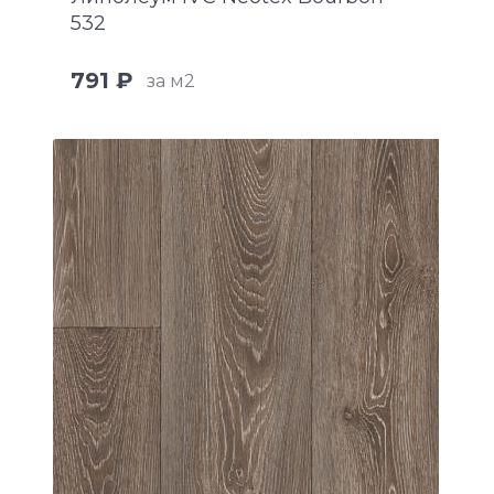
532
791 ₽
за м2