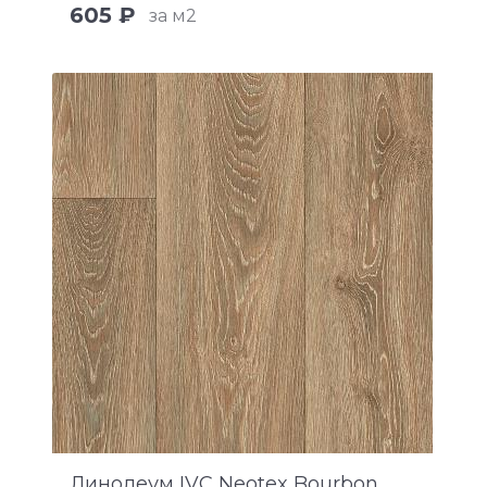
605 ₽
за м2
Линолеум IVC Neotex Bourbon