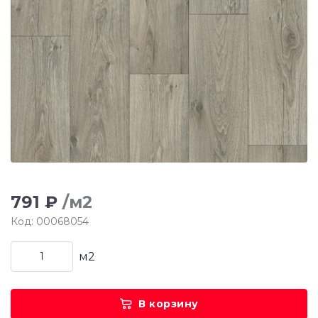
791 ₽
/м2
Код: 00068054
м2
В корзину