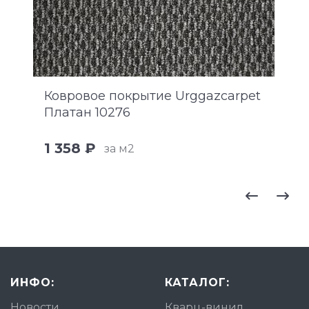
Ковровое покрытие Urggazcarpet
Платан 10276
1 358 ₽
за м2
ИНФО:
КАТАЛОГ:
Новости
Кварц-винил