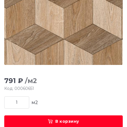
791 ₽
/м2
Код: 00060651
м2
В корзину