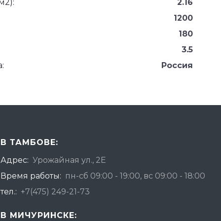
м2):
2.16
1200
180
3.5
:
Россия
В ТАМБОВЕ:
Адрес:
Урожайная ул., 2Е
Время работы:
пн-сб 09:00 - 19:00, вс 09:00 - 18:00
тел.:
+7(475) 249-21-73
В МИЧУРИНСКЕ: