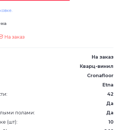
ковке.
ена
На заказ
На заказ
Кварц-винил
Cronafloor
Etna
ти:
42
Да
плыми полами:
Да
е (шт):
10